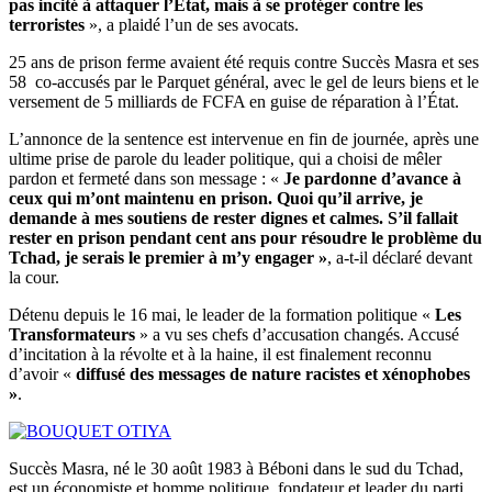
pas incité à attaquer l’État, mais à se protéger contre les
terroristes
», a plaidé l’un de ses avocats.
25 ans de prison ferme avaient été requis contre Succès Masra et ses
58 co-accusés par le Parquet général, avec le gel de leurs biens et le
versement de 5 milliards de FCFA en guise de réparation à l’État.
L’annonce de la sentence est intervenue en fin de journée, après une
ultime prise de parole du leader politique, qui a choisi de mêler
pardon et fermeté dans son message : «
Je pardonne d’avance à
ceux qui m’ont maintenu en prison. Quoi qu’il arrive, je
demande à mes soutiens de rester dignes et calmes. S’il fallait
rester en prison pendant cent ans pour résoudre le problème du
Tchad, je serais le premier à m’y engager »
, a-t-il déclaré devant
la cour.
Détenu depuis le 16 mai, le leader de la formation politique «
Les
Transformateurs
» a vu ses chefs d’accusation changés. Accusé
d’incitation à la révolte et à la haine, il est finalement reconnu
d’avoir «
diffusé des messages de nature racistes et xénophobes
»
.
Succès Masra, né le 30 août 1983 à Béboni dans le sud du Tchad,
est un économiste et homme politique, fondateur et leader du parti