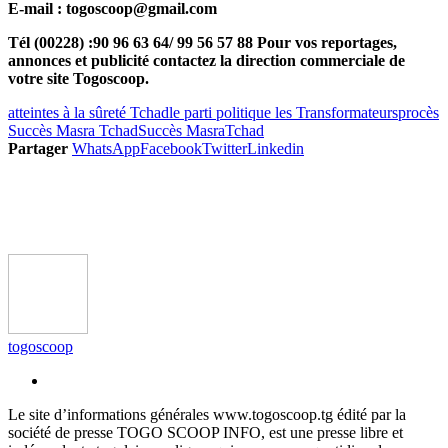
E-mail : togoscoop@gmail.com
Tél (00228) :90 96 63 64/ 99 56 57 88 Pour vos reportages,
annonces et publicité contactez la direction commerciale de
votre site Togoscoop.
atteintes à la sûreté Tchad
le parti politique les Transformateurs
procès
Succès Masra Tchad
Succès Masra
Tchad
Partager
WhatsApp
Facebook
Twitter
Linkedin
togoscoop
Le site d’informations générales www.togoscoop.tg édité par la
société de presse TOGO SCOOP INFO, est une presse libre et