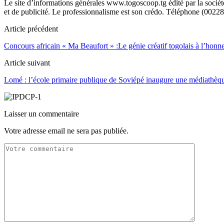
Le site d’informations générales www.togoscoop.tg édité par la soci
et de publicité. Le professionnalisme est son crédo. Téléphone (0022
Article précédent
Concours africain « Ma Beaufort » :Le génie créatif togolais à l’hon
Article suivant
Lomé : l’école primaire publique de Soviépé inaugure une médiathèq
Laisser un commentaire
Votre adresse email ne sera pas publiée.