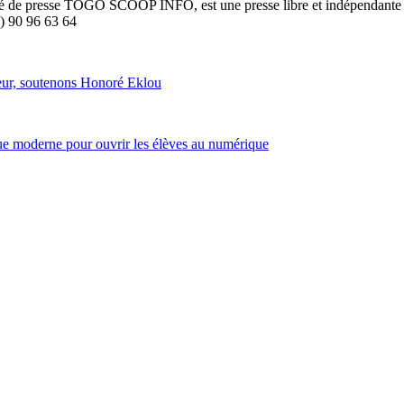
été de presse TOGO SCOOP INFO, est une presse libre et indépendante to
8) 90 96 63 64
neur, soutenons Honoré Eklou
ue moderne pour ouvrir les élèves au numérique