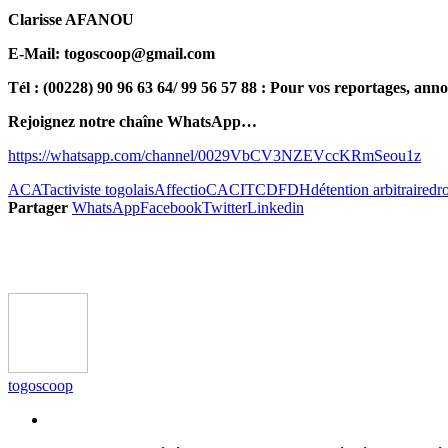
Clarisse AFANOU
E-Mail: togoscoop@gmail.com
Tél : (00228) 90 96 63 64/ 99 56 57 88 : Pour vos reportages, anno
Rejoignez notre chaîne WhatsApp…
https://whatsapp.com/channel/0029VbCV3NZEVccKRmSeou1z
ACAT
activiste togolais
Affectio
CACIT
CDFDH
détention arbitraire
dr
Partager
WhatsApp
Facebook
Twitter
Linkedin
togoscoop