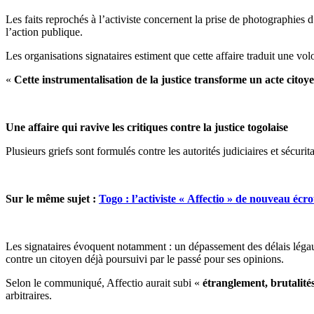
Les faits reprochés à l’activiste concernent la prise de photographies d
l’action publique.
Les organisations signataires estiment que cette affaire traduit une v
«
Cette instrumentalisation de la justice transforme un acte cito
Une affaire qui ravive les critiques contre la justice togolaise
Plusieurs griefs sont formulés contre les autorités judiciaires et sécurita
Sur le même sujet :
Togo : l’activiste « Affectio » de nouveau écr
Les signataires évoquent notamment : un dépassement des délais légaux d
contre un citoyen déjà poursuivi par le passé pour ses opinions.
Selon le communiqué, Affectio aurait subi «
étranglement, brutalités
arbitraires.