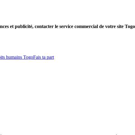
nces et publicité, contacter le service commercial de votre site Tog
oits humains Togo
Fais ta part