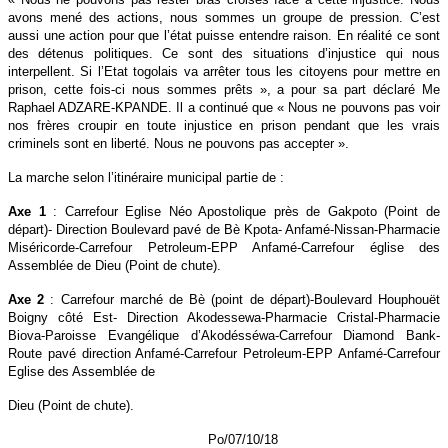
avons mené des actions, nous sommes un groupe de pression. C’est
aussi une action pour que l’état puisse entendre raison. En réalité ce sont
des détenus politiques. Ce sont des situations d’injustice qui nous
interpellent. Si l’Etat togolais va arrêter tous les citoyens pour mettre en
prison, cette fois-ci nous sommes prêts », a pour sa part déclaré Me
Raphael ADZARE-KPANDE. Il a continué que « Nous ne pouvons pas voir
nos frères croupir en toute injustice en prison pendant que les vrais
criminels sont en liberté. Nous ne pouvons pas accepter ».
La marche selon l’itinéraire municipal partie de :
Axe 1
: Carrefour Eglise Néo Apostolique près de Gakpoto (Point de
départ)- Direction Boulevard pavé de Bè Kpota- Anfamé-Nissan-Pharmacie
Miséricorde-Carrefour Petroleum-EPP Anfamé-Carrefour église des
Assemblée de Dieu (Point de chute).
Axe 2
: Carrefour marché de Bè (point de départ)-Boulevard Houphouët
Boigny côté Est- Direction Akodessewa-Pharmacie Cristal-Pharmacie
Biova-Paroisse Evangélique d’Akodésséwa-Carrefour Diamond Bank-
Route pavé direction Anfamé-Carrefour Petroleum-EPP Anfamé-Carrefour
Eglise des Assemblée de
Dieu (Point de chute).
Po/07/10/18