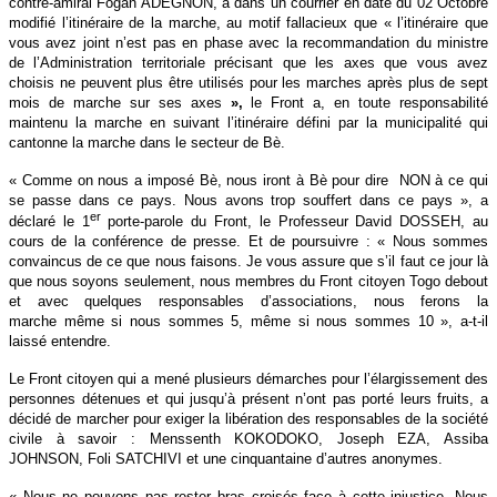
contre-amiral Fogan ADEGNON, a dans un courrier en date du 02 Octobre
modifié l’itinéraire de la marche, au motif fallacieux que « l’itinéraire que
vous avez joint n’est pas en phase avec la recommandation du ministre
de l’Administration territoriale précisant que les axes que vous avez
choisis ne peuvent plus être utilisés pour les marches après plus de sept
mois de marche sur ses axes
»,
le Front a, en toute responsabilité
maintenu la marche en suivant l’itinéraire défini par la municipalité qui
cantonne la marche dans le secteur de Bè.
« Comme on nous a imposé Bè, nous iront à Bè pour dire
NON à ce qui
se passe dans ce pays. Nous avons trop souffert dans ce pays », a
er
déclaré le 1
porte-parole du Front, le Professeur David DOSSEH, au
cours de la conférence de presse. Et de poursuivre : « Nous sommes
convaincus de ce que nous faisons. Je vous assure que s’il faut ce jour là
que nous soyons seulement, nous membres du Front citoyen Togo debout
et avec quelques responsables d’associations, nous ferons la
marche même si nous sommes 5, même si nous sommes 10 », a-t-il
laissé entendre.
Le Front citoyen qui a mené plusieurs démarches pour l’élargissement des
personnes détenues et qui jusqu’à présent n’ont pas porté leurs fruits, a
décidé de marcher pour exiger la libération des responsables de la société
civile à savoir : Menssenth KOKODOKO, Joseph EZA, Assiba
JOHNSON, Foli SATCHIVI et une cinquantaine d’autres anonymes.
« Nous ne pouvons pas rester bras croisés face à cette injustice. Nous