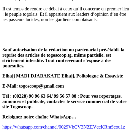
Il est temps de rendre ce débat à ceux qu’il concerne en premier lieu
: le peuple togolais. Et il appartient aux leaders d’opinion d’en être
les passeurs lucides, non les gardiens complaisants.
Sauf autorisation de la rédaction ou partenariat pré-établi, la
reprise des articles de togoscoop.tg, même partielle, est
strictement interdite. Tout contrevenant s’expose à des
poursuites.
Elhajj MADI DJABAKATE Elhajj, Politologue & Essayiste
E-Mail: togoscoop@gmail.com
Tél : (00228) 90 96 63 64/ 99 56 57 88 : Pour vos reportages,
annonces et publicité, contacter le service commercial de votre
site Togoscoop.
Rejoignez notre chaîne WhatsApp…
https://whatsapp.com/channel/0029VbCV3NZEVccKRmSeou1z