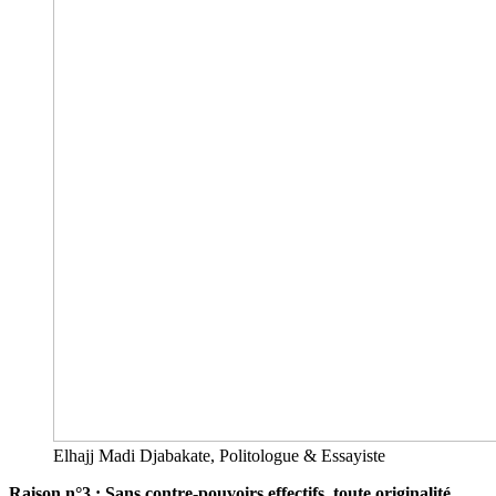
Elhajj Madi Djabakate, Politologue & Essayiste
Raison n°3 : Sans contre-pouvoirs effectifs, toute originalité