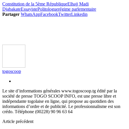
Constitution de la 5ème République
Elhajj Madi
Djabakate
Essayiste
Politologue
régime parlementaire
Partager
WhatsApp
Facebook
Twitter
Linkedin
togoscoop
Le site d’informations générales www.togoscoop.tg édité par la
société de presse TOGO SCOOP INFO, est une presse libre et
indépendante togolaise en ligne, qui propose au quotidien des
informations d’ordre et de publicité. Le professionnalisme est son
crédo. Téléphone (00228) 90 96 63 64
Article précédent