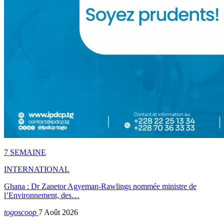
7 SEMAINE
INTERNATIONAL
Ghana : Dr Zanetor Agyeman-Rawlings nommée ministre de
l’Environnement, des…
togoscoop
7 Août 2026