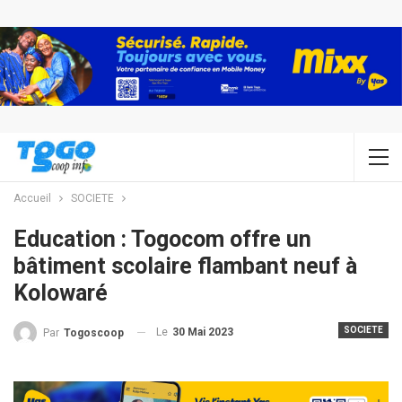
Accueil
SOCIETE
Education : Togocom offre un
bâtiment scolaire flambant neuf à
Kolowaré
SOCIETE
Le
30 Mai 2023
Par
Togoscoop