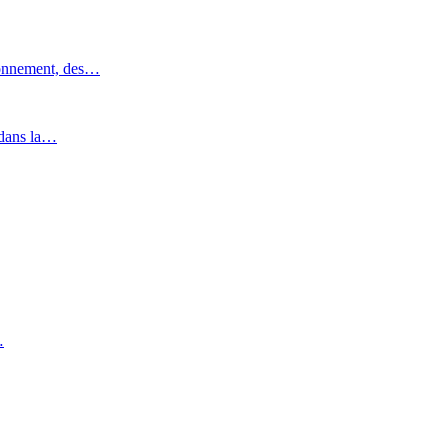
ronnement, des…
 dans la…
…