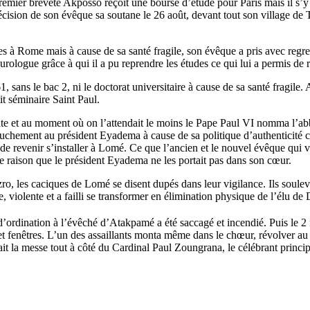
remier breveté Akposso reçoit une bourse d’étude pour Paris mais il s’y
décision de son évêque sa soutane le 26 août, devant tout son village d
s à Rome mais à cause de sa santé fragile, son évêque a pris avec regret
ologue grâce à qui il a pu reprendre les études ce qui lui a permis de r
sans le bac 2, ni le doctorat universitaire à cause de sa santé fragile. A
it séminaire Saint Paul.
nte et au moment où on l’attendait le moins le Pape Paul VI nomma l’
uchement au président Eyadema à cause de sa politique d’authenticité c
t de revenir s’installer à Lomé. Ce que l’ancien et le nouvel évêque qu
tte raison que le président Eyadema ne les portait pas dans son cœur.
o, les caciques de Lomé se disent dupés dans leur vigilance. Ils soulevèr
he, violente et a failli se transformer en élimination physique de l’élu de 
ordination à l’évêché d’Atakpamé a été saccagé et incendié. Puis le 2
e et fenêtres. L’un des assaillants monta même dans le chœur, révolver a
t la messe tout à côté du Cardinal Paul Zoungrana, le célébrant princi