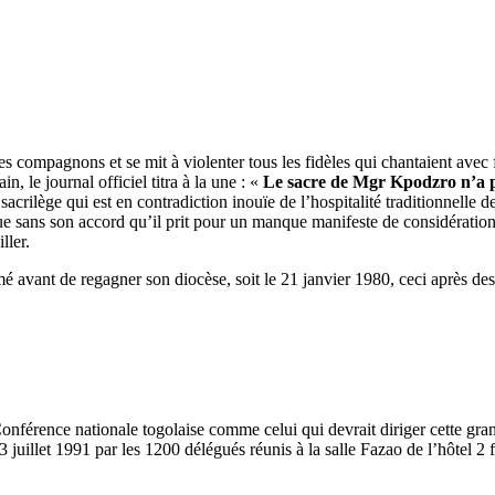
es compagnons et se mit à violenter tous les fidèles qui chantaient avec
n, le journal officiel titra à la une : «
Le sacre de Mgr Kpodzro n’a p
sacrilège qui est en contradiction inouïe de l’hospitalité traditionnelle d
ans son accord qu’il prit pour un manque manifeste de considération à 
ller.
é avant de regagner son diocèse, soit le 21 janvier 1980, ceci après de
nférence nationale togolaise comme celui qui devrait diriger cette grand
illet 1991 par les 1200 délégués réunis à la salle Fazao de l’hôtel 2 fé