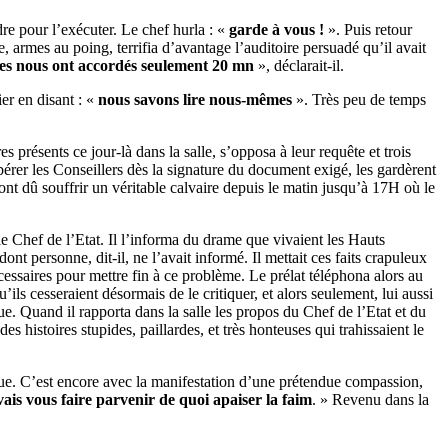
re pour l’exécuter. Le chef hurla : «
garde à vous !
». Puis retour
e, armes au poing, terrifia d’avantage l’auditoire persuadé qu’il avait
aires nous ont accordés seulement 20 mn
», déclarait-il.
ier en disant : «
nous savons lire nous-mêmes
». Très peu de temps
 présents ce jour-là dans la salle, s’opposa à leur requête et trois
libérer les Conseillers dès la signature du document exigé, les gardèrent
ont dû souffrir un véritable calvaire depuis le matin jusqu’à 17H où le
e Chef de l’Etat. Il l’informa du drame que vivaient les Hauts
t personne, dit-il, ne l’avait informé. Il mettait ces faits crapuleux
cessaires pour mettre fin à ce problème. Le prélat téléphona alors au
ls cesseraient désormais de le critiquer, et alors seulement, lui aussi
e. Quand il rapporta dans la salle les propos du Chef de l’Etat et du
es histoires stupides, paillardes, et très honteuses qui trahissaient le
ique. C’est encore avec la manifestation d’une prétendue compassion,
ais vous faire parvenir de quoi apaiser la faim
. » Revenu dans la