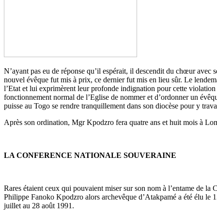
N’ayant pas eu de réponse qu’il espérait, il descendit du chœur avec s
nouvel évêque fut mis à prix, ce dernier fut mis en lieu sûr. Le lendemai
l’Etat et lui exprimèrent leur profonde indignation pour cette violation 
fonctionnement normal de l’Eglise de nommer et d’ordonner un évêque s
puisse au Togo se rendre tranquillement dans son diocèse pour y travai
Après son ordination, Mgr Kpodzro fera quatre ans et huit mois à Lom
LA CONFERENCE NATIONALE SOUVERAINE
Rares étaient ceux qui pouvaient miser sur son nom à l’entame de la Co
Philippe Fanoko Kpodzro alors archevêque d’Atakpamé a été élu le 13 ju
juillet au 28 août 1991.