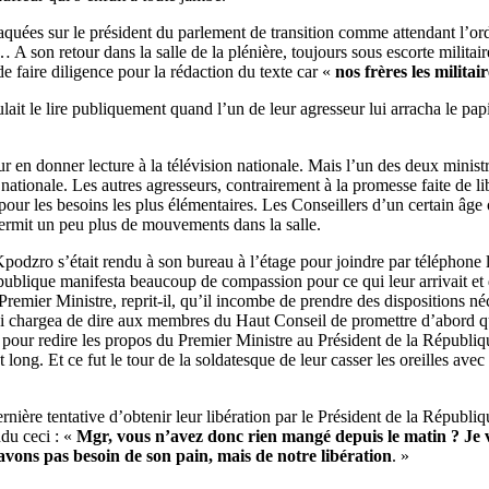
raquées sur le président du parlement de transition comme attendant l’ord
 A son retour dans la salle de la plénière, toujours sous escorte militair
de faire diligence pour la rédaction du texte car «
nos frères les milit
oulait le lire publiquement quand l’un de leur agresseur lui arracha le pap
 en donner lecture à la télévision nationale. Mais l’un des deux ministres
on nationale. Les autres agresseurs, contrairement à la promesse faite de 
pour les besoins les plus élémentaires. Les Conseillers d’un certain âge 
permit un peu plus de mouvements dans la salle.
odzro s’était rendu à son bureau à l’étage pour joindre par téléphone l
blique manifesta beaucoup de compassion pour ce qui leur arrivait et don
remier Ministre, reprit-il, qu’il incombe de prendre des dispositions né
 lui chargea de dire aux membres du Haut Conseil de promettre d’abord qu’i
pour redire les propos du Premier Ministre au Président de la Républiqu
ong. Et ce fut le tour de la soldatesque de leur casser les oreilles avec d
nière tentative d’obtenir leur libération par le Président de la Républ
ndu ceci : «
Mgr, vous n’avez donc rien mangé depuis le matin ? Je v
vons pas besoin de son pain, mais de notre libération
. »