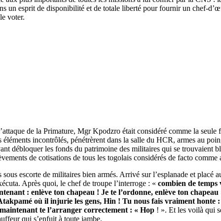
dans un esprit de disponibilité et de totale liberté pour fournir un chef-
le voter.
attaque de la Primature, Mgr Kpodzro était considéré comme la seule for
s dits éléments incontrôlés, pénétrèrent dans la salle du HCR, armes au p
nt débloquer les fonds du patrimoine des militaires qui se trouvaient b
élèvements de cotisations de tous les togolais considérés de facto comme
rs sous escorte de militaires bien armés. Arrivé sur l’esplanade et placé
xécuta. Après quoi, le chef de troupe l’interroge : «
combien de temps v
ntenant : enlève ton chapeau ! Je te l’ordonne, enlève ton chapeau
d’Atakpamé où il injurie les gens, Hin ! Tu nous fais vraiment honte 
s maintenant te l’arranger correctement : « Hop
! ». Et les voilà qui 
uffeur qui s’enfuit à toute jambe.