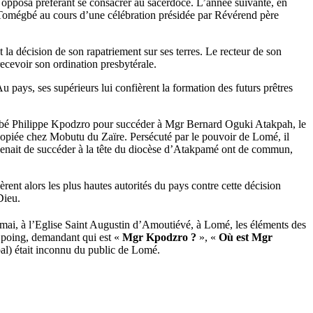
 opposa préférant se consacrer au sacerdoce. L’année suivante, en
e Tomégbé au cours d’une célébration présidée par Révérend père
 la décision de son rapatriement sur ses terres. Le recteur de son
ecevoir son ordination presbytérale.
u pays, ses supérieurs lui confièrent la formation des futurs prêtres
abbé Philippe Kpodzro pour succéder à Mgr Bernard Oguki Atakpah, le
opiée chez Mobutu du Zaïre. Persécuté par le pouvoir de Lomé, il
i venait de succéder à la tête du diocèse d’Atakpamé ont de commun,
ent alors les plus hautes autorités du pays contre cette décision
Dieu.
 mai, à l’Eglise Saint Augustin d’Amoutiévé, à Lomé, les éléments des
u poing, demandant qui est «
Mgr Kpodzro ?
», «
Où est Mgr
pal) était inconnu du public de Lomé.