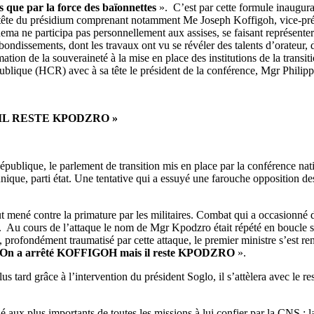
s que par la force des baïonnettes
». C’est par cette formule inaugu
la tête du présidium comprenant notamment Me Joseph Koffigoh, vice-prés
ema ne participa pas personnellement aux assises, se faisant représente
ondissements, dont les travaux ont vu se révéler des talents d’orateur, 
ation de la souveraineté à la mise en place des institutions de la trans
publique (HCR) avec à sa tête le président de la conférence, Mgr Phili
IL RESTE KPODZRO »
blique, le parlement de transition mis en place par la conférence nation
 unique, parti état. Une tentative qui a essuyé une farouche opposition d
saut mené contre la primature par les militaires. Combat qui a occasionn
h. Au cours de l’attaque le nom de Mgr Kpodzro était répété en boucle s
rofondément traumatisé par cette attaque, le premier ministre s’est rend
On a arrêté KOFFIGOH mais il reste KPODZRO
».
tard grâce à l’intervention du président Soglo, il s’attèlera avec le res
é aux plus importants de toutes les missions à lui confier par la CNS : l