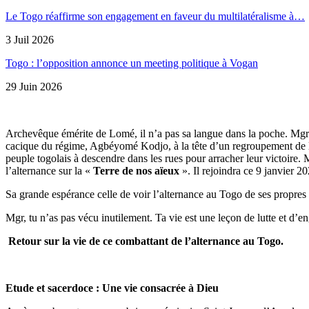
Le Togo réaffirme son engagement en faveur du multilatéralisme à…
3 Juil 2026
Togo : l’opposition annonce un meeting politique à Vogan
29 Juin 2026
Archevêque émérite de Lomé, il n’a pas sa langue dans la poche. Mgr 
cacique du régime, Agbéyomé Kodjo, à la tête d’un regroupement de 
peuple togolais à descendre dans les rues pour arracher leur victoire. 
l’alternance sur la «
Terre de nos aïeux
». Il rejoindra ce 9 janvier 2
Sa grande espérance celle de voir l’alternance au Togo de ses propres ye
Mgr, tu n’as pas vécu inutilement. Ta vie est une leçon de lutte et d’
Retour sur la vie de ce combattant de l’alternance au Togo.
Etude et sacerdoce : Une vie consacrée à Dieu