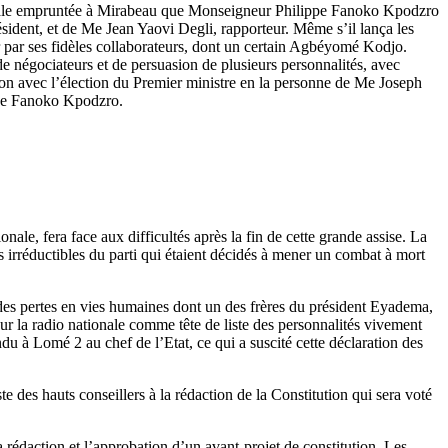
rale empruntée à Mirabeau que Monseigneur Philippe Fanoko Kpodzro
ident, et de Me Jean Yaovi Degli, rapporteur. Même s’il lança les
r par ses fidèles collaborateurs, dont un certain Agbéyomé Kodjo.
de négociateurs et de persuasion de plusieurs personnalités, avec
ition avec l’élection du Premier ministre en la personne de Me Joseph
ppe Fanoko Kpodzro.
ale, fera face aux difficultés après la fin de cette grande assise. La
es irréductibles du parti qui étaient décidés à mener un combat à mort
é des pertes en vies humaines dont un des frères du président Eyadema,
ur la radio nationale comme tête de liste des personnalités vivement
u à Lomé 2 au chef de l’Etat, ce qui a suscité cette déclaration des
te des hauts conseillers à la rédaction de la Constitution qui sera voté
a rédaction et l’approbation d’un avant-projet de constitution. Les