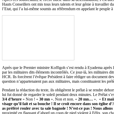
Hauts Conseillers ont mis tous leurs talents et leur génie à travailler 
l’Etat, qui l’a lui-même soumis au référendum en appelant le peuple à 
Après que le Premier ministre Koffigoh s’est rendu à Eyadema après l’
par les militaires dits éléments incontrôlés. Ce jour-là, les militaire
HCR. Ils forcèrent l’évêque Président à faire rédiger un document deva
question n’appartenaient pas aux militaires, mais constituaient les pr
Pendant la rédaction du texte, ils obligèrent le prélat à se rendre deho
lui fut donné de regarder le soleil pendant deux minutes. Le Prélat s’e
3/4 d’heure
» Non ! «
30 mn
». Non et non. «
20 mn…
». «
Et mai
visage qu’il fait et sa bouche ! Il se croit encore dans son église 
as préféré rouler avec ta sale bagnole ! N’est-ce pas ! Nous allon
proximité en flaquant d’abord un coup de pied violent à Félix, son cha