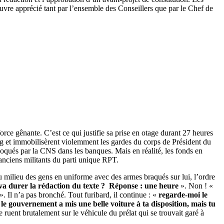
d’œuvre apprécié tant par l’ensemble des Conseillers que par le Chef de
ce gênante. C’est ce qui justifie sa prise en otage durant 27 heures
oing et immobilisèrent violemment les gardes du corps de Président du
loqués par la CNS dans les banques. Mais en réalité, les fonds en
 anciens militants du parti unique RPT.
 au milieu des gens en uniforme avec des armes braqués sur lui, l’ordre
a durer la rédaction du texte ? Réponse : une heure
». Non ! «
». Il n’a pas bronché. Tout furibard, il continue : «
regarde-moi le
: le gouvernement a mis une belle voiture à ta disposition, mais tu
se ruent brutalement sur le véhicule du prélat qui se trouvait garé à