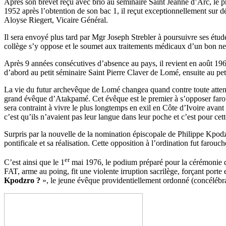
Après son brevet reçu avec brio au séminaire Saint Jeanne d’Arc, le p
1952 après l’obtention de son bac 1, il reçut exceptionnellement sur 
Aloyse Riegert, Vicaire Général.
Il sera envoyé plus tard par Mgr Joseph Strebler à poursuivre ses étude
collège s’y oppose et le soumet aux traitements médicaux d’un bon neur
Après 9 années consécutives d’absence au pays, il revient en août 1961, 
d’abord au petit séminaire Saint Pierre Claver de Lomé, ensuite au pet
La vie du futur archevêque de Lomé changea quand contre toute atte
grand évêque d’Atakpamé. Cet évêque est le premier à s’opposer faro
sera contraint à vivre le plus longtemps en exil en Côte d’Ivoire avan
c’est qu’ils n’avaient pas leur langue dans leur poche et c’est pour ce
Surpris par la nouvelle de la nomination épiscopale de Philippe Kpodzr
pontificale et sa réalisation. Cette opposition à l’ordination fut farouc
er
C’est ainsi que le 1
mai 1976, le podium préparé pour la cérémonie d’
FAT, arme au poing, fit une violente irruption sacrilège, forçant port
Kpodzro ?
», le jeune évêque providentiellement ordonné (concélébrai