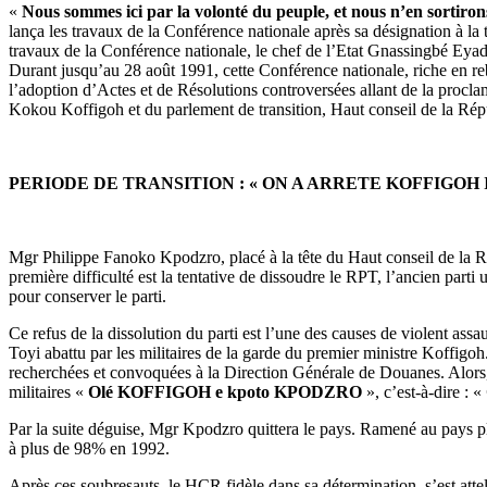
«
Nous sommes ici par la volonté du peuple, et nous n’en sortiron
lança les travaux de la Conférence nationale après sa désignation à 
travaux de la Conférence nationale, le chef de l’Etat Gnassingbé Eyad
Durant jusqu’au 28 août 1991, cette Conférence nationale, riche en reb
l’adoption d’Actes et de Résolutions controversées allant de la proclam
Kokou Koffigoh et du parlement de transition, Haut conseil de la Ré
PERIODE DE TRANSITION : « ON A ARRETE KOFFIGOH 
Mgr Philippe Fanoko Kpodzro, placé à la tête du Haut conseil de la Répu
première difficulté est la tentative de dissoudre le RPT, l’ancien parti
pour conserver le parti.
Ce refus de la dissolution du parti est l’une des causes de violent as
Toyi abattu par les militaires de la garde du premier ministre Koffigo
recherchées et convoquées à la Direction Générale de Douanes. Alors, p
militaires «
Olé KOFFIGOH e kpoto KPODZRO
», c’est-à-dire : «
Par la suite déguise, Mgr Kpodzro quittera le pays. Ramené au pays plus 
à plus de 98% en 1992.
Après ces soubresauts, le HCR fidèle dans sa détermination, s’est attel