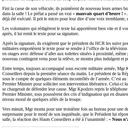
Fini la casse de son véhicule, ils pointèrent de nouveau leurs armes b
dans la salle ! Le prélat a passé un vrai «
mauvais quart d’heure !
»…
déjà été exécuté. Il prit le micro pour leur dire d’une voix tremblante, 
Les volontaires qui rédigèrent le texte lui apportèrent bien vite et il v
après, il lui remit le texte pour sa signature.
Après la signature, ils exigèrent que le président du HCR les suive pour
militaires emportèrent le texte pour se rendre à l’office de la télévisi
en otages avec défense d’aller aux toilettes situées à proximité, même 
nouveau contingent venu pour la relève, se montra plus indulgent et 
Entre temps, toujours accompagné sous escorte militaire armée, Mgr Kp
Conseillers depuis la première séance du matin. Le président de la Répu
sous le compte de quelques éléments incontrôlés de l’armée. C’est au P
Premier Ministre pour solliciter son intervention libératrice. Celui-ci
se chargerait de défendre leur cause. Mgr Kpodzro repris le téléphone 
Premier Ministre, tous poussèrent des cris d’indignation qui en disaient l
niveau moral de quelques zélés de la troupe.
Vers minuit, Mgr monta pour une troisième fois au bureau pour une der
surprenante pour le motif de son inquiétude, que le Président lui répo
salle, la réaction des Hauts Conseillers a été à l’unanimité : «
Nous n’a