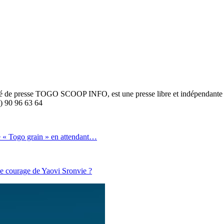
été de presse TOGO SCOOP INFO, est une presse libre et indépendante to
8) 90 96 63 64
e « Togo grain » en attendant…
de courage de Yaovi Sronvie ?