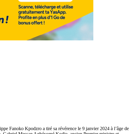
e Fanoko Kpodzro a tiré sa révérence le 9 janvier 2024 à l’âge de
ition, Gabriel Messan Agbéyomé Kodjo, ancien Premier ministre et