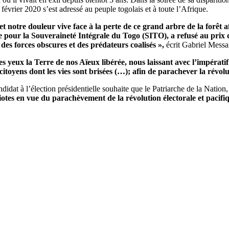
 février 2020 s’est adressé au peuple togolais et à toute l’Afrique.
et notre douleur vive face à la perte de ce grand arbre de la forêt a
te pour la Souveraineté Intégrale du Togo (SITO), a refusé au prix 
 des forces obscures et des prédateurs coalisés »,
écrit Gabriel Mes
es yeux la Terre de nos Aïeux libérée, nous laissant avec l’impératif
itoyens dont les vies sont brisées (…); afin de parachever la révolu
andidat à l’élection présidentielle souhaite que le Patriarche de la Nati
iotes en vue du parachèvement de la révolution électorale et pacifiq