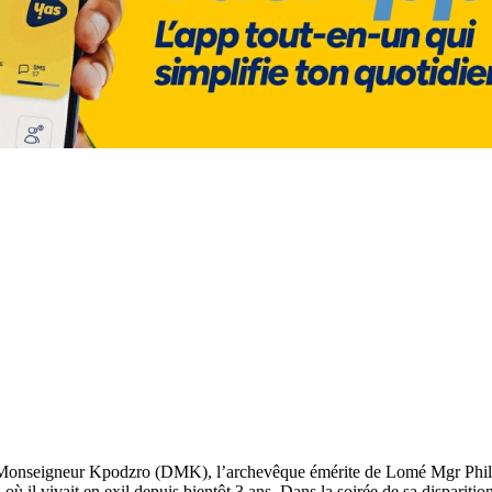
Monseigneur Kpodzro (DMK), l’archevêque émérite de Lomé Mgr Philipp
là où il vivait en exil depuis bientôt 3 ans. Dans la soirée de sa dispar