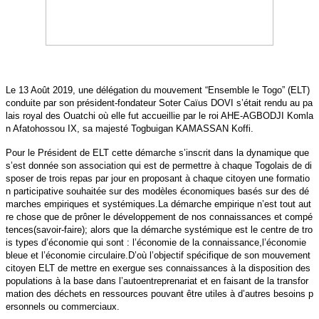
Le 13 Août 2019, une délégation du mouvement “Ensemble le Togo” (ELT)
conduite par son président-fondateur Soter Caïus DOVI s’était rendu au pa
lais royal des Ouatchi où elle fut accueillie par le roi AHE-AGBODJI Komla
n Afatohossou IX, sa majesté Togbuigan KAMASSAN Koffi.
Pour le Président de ELT cette démarche s’inscrit dans la dynamique que
s’est donnée son association qui est de permettre à chaque Togolais de di
sposer de trois repas par jour en proposant à chaque citoyen une formatio
n participative souhaitée sur des modèles économiques basés sur des dé
marches empiriques et systémiques.La démarche empirique n’est tout aut
re chose que de prôner le développement de nos connaissances et compé
tences(savoir-faire); alors que la démarche systémique est le centre de tro
is types d’économie qui sont : l’économie de la connaissance,l’économie
bleue et l’économie circulaire.D’où l’objectif spécifique de son mouvement
citoyen ELT de mettre en exergue ses connaissances à la disposition des
populations à la base dans l’autoentreprenariat et en faisant de la transfor
mation des déchets en ressources pouvant être utiles à d’autres besoins p
ersonnels ou commerciaux.