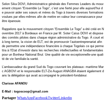
Selon Sika DOVI, Administratrice générale des Femmes Leaders du mouv
ement citoyen “Ensemble Le Togo”, c’est une fierté pour elle aujourd’hui d
e pouvoir aider ses sœurs et mères du Togo à travers diverses formations
voulues par elles-mêmes afin de mettre en valeur leur connaissance pour
être épanouie.
Rappelons que le mouvement citoyen “Ensemble Le Togo” a été créé en N
ovembre 2017 à Bordeaux en France par M. Soter Caïus DOVI et dispose
des comités pilotes dans chaque région administrative du Togo. À court et
à long terme, la vision de ELT, est de promouvoir l’autoentreprenariat afin
de permettre une indépendance financière à chaque Togolais ce qui perme
ttra à l’Etat d’investir dans les recherches intellectuelles et fondamentales
pour un Bonheur National Brut: Une qualité de vie exceptionnelle-une quali
té de vie familiale-la santé.
L’ambassadeur du grand Sud du Togo couvrant les plateaux- maritime Mar
c AGBOVI et le responsable ELT-Zio August ANAGBA étaient également d
ans la délégation qui avait accompagné le président-fondateur.
Clarisse AFANOU
E-Mail : togoscoop@gmail.com
Partager
WhatsApp
Facebook
Twitter
Linkedin