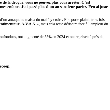
 de la drogue, vous ne pouvez plus vous arrêter. C’est
mes enfants. J’ai passé plus d’un an sans leur parler. J’en ai juste
’un arnaqueur, mais a du mal à y croire. Elle porte plainte trois fois.
sentimentaux, A.V.A.S
. », mais cela reste dérisoire face à l’ampleur du
es confondues, ont augmenté de 33% en 2024 et ont représenté près de
oscoop.