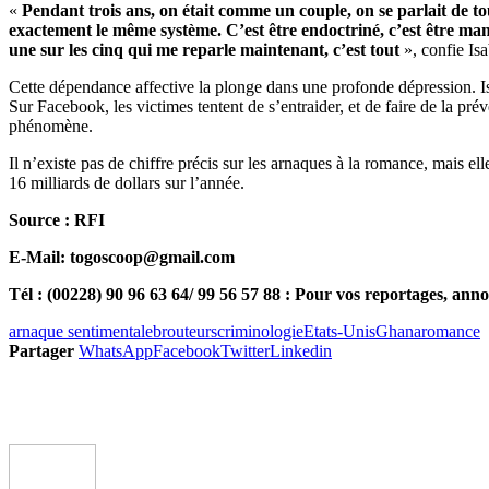
«
Pendant trois ans, on était comme un couple, on se parlait de
exactement le même système. C’est être endoctriné, c’est être manip
une sur les cinq qui me reparle maintenant, c’est tout
», confie Isa
Cette dépendance affective la plonge dans une profonde dépression. Isabe
Sur Facebook, les victimes tentent de s’entraider, et de faire de la p
phénomène.
Il n’existe pas de chiffre précis sur les arnaques à la romance, mais 
16 milliards de dollars sur l’année.
Source : RFI
E-Mail: togoscoop@gmail.com
Tél : (00228) 90 96 63 64/ 99 56 57 88 : Pour vos reportages, anno
arnaque sentimentale
brouteurs
criminologie
Etats-Unis
Ghana
romance
Partager
WhatsApp
Facebook
Twitter
Linkedin