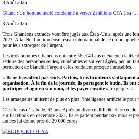
3 Août 2026
Ghana : Un homme marié condamné à verser 2 millions CFA à sa «
3 Août 2026
Trois Ghanéens extradés vont être jugés aux États-Unis, après une long
2023. À la tête d’un immense réseau international de ce qu’on appell
pour leur extorquer de l’argent.
Les trois hommes Ghanéens ont entre 36 et 40 ans et étaient à la têt
séduire des personnes seules, vulnérables et souvent âgées, peu au fait
permettent de blanchir l’argent et les rendaient presque intraçables.
«
Ils ne travaillent pas seuls. Parfois, trois brouteurs s’attaqu
organisation. À la fin de la journée, ils partagent le butin. Ils
participer et agir en son nom, et les payer ensuite
», explique-t-il.
Les arnaqueurs utilisent de plus en plus l’intelligence artificielle po
C’est le cas d’Isabelle, 62 ans. Après un divorce difficile et forcée d
sur Facebook en décembre 2021. Ils se parlent pendant six mois et pas
années lui donne près de 29 000 euros.