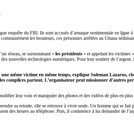
…
ue enquête du FBI. Ils sont accusés d’arnaque sentimentale en ligne à g
e communément les brouteurs, ces personnes arrêtées au Ghana séduisaie
e d’un réseau, se surnommant «
les présidents
» et appelant les victimes 
 des nouvelles technologies numériques. Pour leur soutirer de l’argent. I
ent à une même victime en même temps, explique Suleman Lazarus, che
 ont des complices partout. L’organisateur peut missionner d’autre
ur modifier leur voix et manipuler des photos et des vidéos de plus en plu
e prendre sa retraite, elle se retrouve à vivre seule. Un homme qui se fa
sent des heures au téléphone. Puis, il commence à lui demander de l’arge