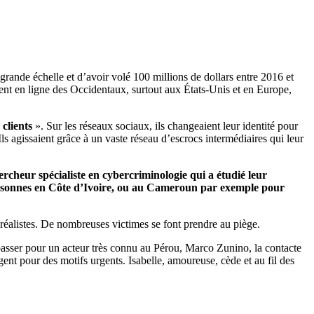
rande échelle et d’avoir volé 100 millions de dollars entre 2016 et
nt en ligne des Occidentaux, surtout aux États-Unis et en Europe,
«
clients
». Sur les réseaux sociaux, ils changeaient leur identité pour
ls agissaient grâce à un vaste réseau d’escrocs intermédiaires qui leur
rcheur spécialiste en cybercriminologie qui a étudié leur
s personnes en Côte d’Ivoire, ou au Cameroun par exemple pour
s réalistes. De nombreuses victimes se font prendre au piège.
it passer pour un acteur très connu au Pérou, Marco Zunino, la contacte
nt pour des motifs urgents. Isabelle, amoureuse, cède et au fil des