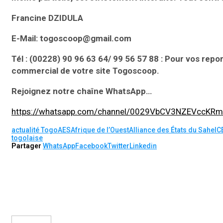
Francine DZIDULA
E-Mail: togoscoop@gmail.com
Tél : (00228) 90 96 63 64/ 99 56 57 88 : Pour vos repo
commercial de votre site Togoscoop.
Rejoignez notre chaîne WhatsApp…
https://whatsapp.com/channel/0029VbCV3NZEVccKR
actualité Togo
AES
Afrique de l’Ouest
Alliance des États du Sahel
C
togolaise
Partager
WhatsApp
Facebook
Twitter
Linkedin