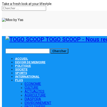
Take a fresh look at your lifestyle.
TOGO SCOOP - Nous red
ACCUEIL
DEVOIR DE MEMOIRE
POLITIQUE
SOCIETE
SPORTS
INTERNATIONAL
PLUS
ECONOMIE
CULTURE
ACTUALITES
AGRICULTURE
DIASPORA
ENVIRONNEMENT
FAITS DIVERS