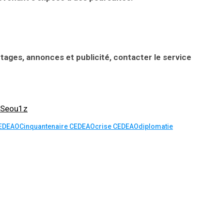
rtages, annonces et publicité, contacter le service
mSeou1z
EDEAO
Cinquantenaire CEDEAO
crise CEDEAO
diplomatie