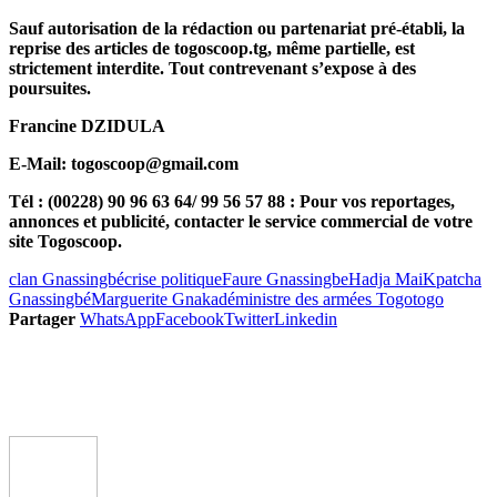
Sauf autorisation de la rédaction ou partenariat pré-établi, la
reprise des articles de togoscoop.tg, même partielle, est
strictement interdite. Tout contrevenant s’expose à des
poursuites.
Francine DZIDULA
E-Mail: togoscoop@gmail.com
Tél : (00228) 90 96 63 64/ 99 56 57 88 : Pour vos reportages,
annonces et publicité, contacter le service commercial de votre
site Togoscoop.
clan Gnassingbé
crise politique
Faure Gnassingbe
Hadja Mai
Kpatcha
Gnassingbé
Marguerite Gnakadé
ministre des armées Togo
togo
Partager
WhatsApp
Facebook
Twitter
Linkedin