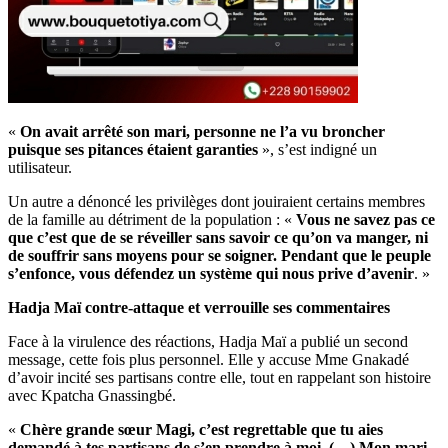
«
On avait arrêté son mari, personne ne l’a vu broncher
puisque ses pitances étaient garanties
», s’est indigné un
utilisateur.
Un autre a dénoncé les privilèges dont jouiraient certains membres
de la famille au détriment de la population : «
Vous ne savez pas ce
que c’est que de se réveiller sans savoir ce qu’on va manger, ni
de souffrir sans moyens pour se soigner. Pendant que le peuple
s’enfonce, vous défendez un système qui nous prive d’avenir
. »
Hadja Maï contre-attaque et verrouille ses commentaires
Face à la virulence des réactions, Hadja Maï a publié un second
message, cette fois plus personnel. Elle y accuse Mme Gnakadé
d’avoir incité ses partisans contre elle, tout en rappelant son histoire
avec Kpatcha Gnassingbé.
«
Chère grande sœur Magi, c’est regrettable que tu aies
demandé à tes partisans de s’en prendre à moi. (…) Mon mari