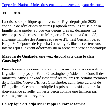
Togo : les Nations Unies dressent un bilan encourageant de leur…
30 Juil 2026
La crise sociopolitique que traverse le Togo depuis juin 2025
continue de révéler des fractures jusque-là enfouies au sein de la
famille Gnassingbé, au pouvoir depuis près six décennies. La
récente passe d’armes entre Marguerite Essossimna Gnakadé,
ancienne ministre des Armées et veuve d’Ernest Gnassingbé, et
Hadja Maï, épouse de Kpatcha Gnassingbé, illustre ces tensions
internes qui s’invitent désormais sur la scène publique et médiatique.
Marguerite Gnakadé, une voix discordante dans le clan
Gnassingbé
Parmi les rares personnalités issues du sérail à critiquer ouvertement
la gestion du pays par Faure Gnassingbé, président du Conseil des
ministres, Mme Gnakadé s’est attiré les foudres de certains membres
de la famille. Veuve d’Ernest Gnassingbé, demi-frère du chef de
l’État, elle a récemment multiplié les prises de position contre la
gouvernance actuelle, un geste perçu comme une trahison par
certains proches du régime.
La réplique d’Hadja Maï : rappel à l’ordre familial