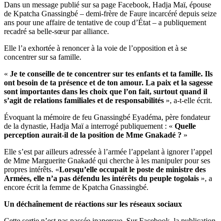
Dans un message publié sur sa page Facebook, Hadja Maï, épouse
de Kpatcha Gnassingbé – demi-frère de Faure incarcéré depuis seize
ans pour une affaire de tentative de coup d’État – a publiquement
recadré sa belle-sœur par alliance.
Elle l’a exhortée à renoncer à la voie de l’opposition et à se
concentrer sur sa famille.
«
Je te conseille de te concentrer sur tes enfants et ta famille. Ils
ont besoin de ta présence et de ton amour. La paix et la sagesse
sont importantes dans les choix que l’on fait, surtout quand il
s’agit de relations familiales et de responsabilités
», a-t-elle écrit.
Évoquant la mémoire de feu Gnassingbé Eyadéma, père fondateur
de la dynastie, Hadja Maï a interrogé publiquement : «
Quelle
perception aurait-il de la position de Mme Gnakadé ?
»
Elle s’est par ailleurs adressée à l’armée l’appelant à ignorer l’appel
de Mme Marguerite Gnakadé qui cherche à les manipuler pour ses
propres intérêts. «
Lorsqu’elle occupait le poste de ministre des
Armées, elle n’a pas défendu les intérêts du peuple togolais
», a
encore écrit la femme de Kpatcha Gnassingbé.
Un déchaînement de réactions sur les réseaux sociaux
Cette sortie n’est pas passée inaperçue. Sur Facebook, la publication