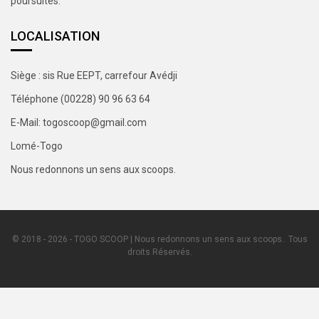
poursuites.
LOCALISATION
Siège : sis Rue EEPT, carrefour Avédji
Téléphone (00228) 90 96 63 64
E-Mail: togoscoop@gmail.com
Lomé-Togo
Nous redonnons un sens aux scoops.
© 2018 - 2026 - TOGO SCOOP | Nous redonnons un sens aux scoops.. Tous
droits Réservés.