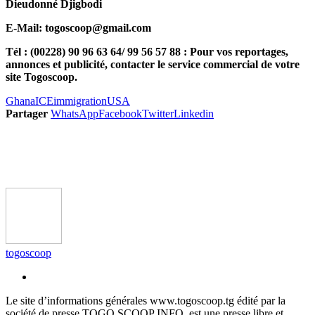
Dieudonné Djigbodi
E-Mail: togoscoop@gmail.com
Tél : (00228) 90 96 63 64/ 99 56 57 88 : Pour vos reportages,
annonces et publicité, contacter le service commercial de votre
site Togoscoop.
Ghana
ICE
immigration
USA
Partager
WhatsApp
Facebook
Twitter
Linkedin
togoscoop
Le site d’informations générales www.togoscoop.tg édité par la
société de presse TOGO SCOOP INFO, est une presse libre et