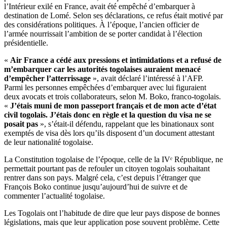
l’Intérieur exilé en France, avait été empêché d’embarquer à
destination de Lomé. Selon ses déclarations, ce refus était motivé par
des considérations politiques. À l’époque, l’ancien officier de
l’armée nourrissait l’ambition de se porter candidat à l’élection
présidentielle.
«
Air France a cédé aux pressions et intimidations et a refusé de
m’embarquer car les autorités togolaises auraient menacé
d’empêcher l’atterrissage
», avait déclaré l’intéressé à l’AFP.
Parmi les personnes empêchées d’embarquer avec lui figuraient
deux avocats et trois collaborateurs, selon M. Boko, franco-togolais.
«
J’étais muni de mon passeport français et de mon acte d’état
civil togolais. J’étais donc en règle et la question du visa ne se
posait pas
», s’était-il défendu, rappelant que les binationaux sont
exemptés de visa dès lors qu’ils disposent d’un document attestant
de leur nationalité togolaise.
La Constitution togolaise de l’époque, celle de la IVᵉ République, ne
permettait pourtant pas de refouler un citoyen togolais souhaitant
rentrer dans son pays. Malgré cela, c’est depuis l’étranger que
François Boko continue jusqu’aujourd’hui de suivre et de
commenter l’actualité togolaise.
Les Togolais ont l’habitude de dire que leur pays dispose de bonnes
législations, mais que leur application pose souvent problème. Cette