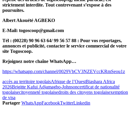
strictement interdite. Tout contrevenant s’expose à des
poursuites.
Albert Akouété AGBEKO
E-Mail: togoscoop@gmail.com
Tél : (00228) 90 96 63 64/ 99 56 57 88 : Pour vos reportages,
annonces et publicité, contacter le service commercial de votre
site Togoscoop.
Rejoignez notre chaîne WhatsApp…
https://whatsapp.com/channel/0029VbCV3NZEVccKRmSeou1z
accès au territoire togolais
Afrique de l’Ouest
Biashara Africa
2026
Brigitte Kafui Adjamagbo-Johnson
certificat de nationalité
togolaise
citoyenneté togolaise
droits des citoyens togolais
exemption
de visa
Partager
WhatsApp
Facebook
Twitter
Linkedin