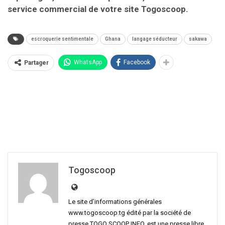
service commercial de votre site Togoscoop.
escroquerie sentimentale
Ghana
langage séducteur
sakawa
WhatsApp
Facebook
Partager
Togoscoop
Le site d’informations générales
www.togoscoop.tg édité par la société de
presse TOGO SCOOP INFO, est une presse libre