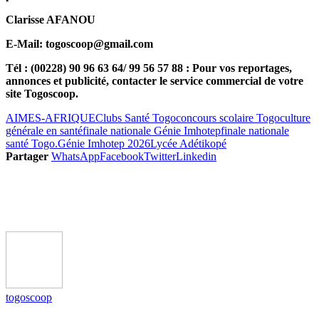
Clarisse AFANOU
E-Mail: togoscoop@gmail.com
Tél : (00228) 90 96 63 64/ 99 56 57 88 : Pour vos reportages,
annonces et publicité, contacter le service commercial de votre
site Togoscoop.
AIMES-AFRIQUE
Clubs Santé Togo
concours scolaire Togo
culture
générale en santé
finale nationale Génie Imhotep
finale nationale
santé Togo.
Génie Imhotep 2026
Lycée Adétikopé
Partager
WhatsApp
Facebook
Twitter
Linkedin
togoscoop