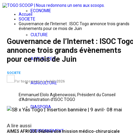
ECONOMIE
Accueil
SOCIETE
Gouvernance de l’Internet : ISOC Togo annonce trois grands
évènements pour ce mois de Juin
CULTURE
Gouvernance de l’Internet : ISOC Tog
annonce trois grands évènements
pour ce mois de Juin
ACTUALITES
SOCIETE
Par
togoscoop
Le
4 Juin 2026
AGRICULTURE
Emmanuel Elolo Agbenowossi, Président du Conseil
d’Administration d’ISOC TOGO
DIASPORA
A lire aussi
ENVIRONNEMENT
AIMES AFRIQUE déploie une mission médico-chirurgicale