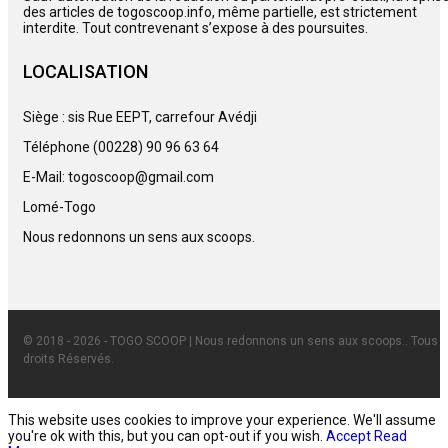
des articles de togoscoop.info, même partielle, est strictement
interdite. Tout contrevenant s’expose à des poursuites.
LOCALISATION
Siège : sis Rue EEPT, carrefour Avédji
Téléphone (00228) 90 96 63 64
E-Mail: togoscoop@gmail.com
Lomé-Togo
Nous redonnons un sens aux scoops.
© 2018 - 2026 - TOGO SCOOP | Nous redonnons un sens aux scoops.. Tous
droits Réservés.
This website uses cookies to improve your experience. We'll assume
you're ok with this, but you can opt-out if you wish.
Accept
Read