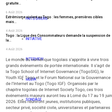
gratuite…
6 Août 2026
Extrémisme violent au Togo : les femmes, premières cibles
FAITS DIVERS
mais…
4 Août 2026
Togo : la Ligue des Consommateurs demande la suspension de
INITIATIVE
la…
4 Août 2026
Le monde du numérique togolais s’apprête à vivre trois
INTERVIEW
grands évènements de portée internationale. Il s’agit de
la Togo School of Internet Governance (TogoSIG), le
Youth IGF Togo et le Forum National sur la Gouvernance
MEDIA
de l’Internet au Togo (Togo IGF). Organisés par le
chapitre togolais de Internet Society Togo, ces trois
événements majeurs auront lieu à Lomé du 17 au 19 juin
SONDAGE
2026. Elles réuniront jeunes, institutions publiques,
secteur privé, société civile, universitaires et partenaires