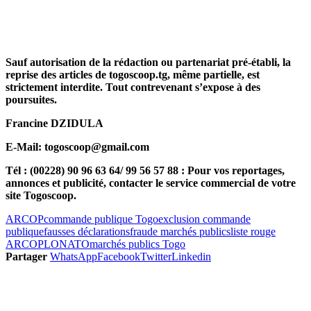
Sauf autorisation de la rédaction ou partenariat pré-établi, la
reprise des articles de togoscoop.tg, même partielle, est
strictement interdite. Tout contrevenant s’expose à des
poursuites.
Francine DZIDULA
E-Mail: togoscoop@gmail.com
Tél : (00228) 90 96 63 64/ 99 56 57 88 : Pour vos reportages,
annonces et publicité, contacter le service commercial de votre
site Togoscoop.
ARCOP
commande publique Togo
exclusion commande
publique
fausses déclarations
fraude marchés publics
liste rouge
ARCOP
LONATO
marchés publics Togo
Partager
WhatsApp
Facebook
Twitter
Linkedin