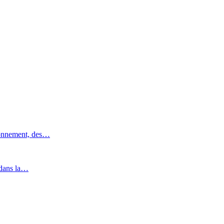
ronnement, des…
 dans la…