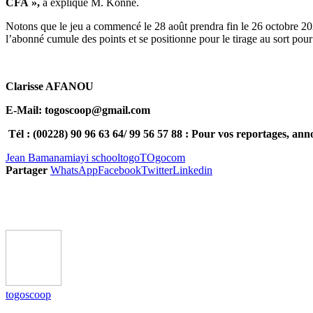
CFA »,
a expliqué M. Konné.
Notons que le jeu a commencé le 28 août prendra fin le 26 octobre 
l’abonné cumule des points et se positionne pour le tirage au sort po
Clarisse AFANOU
E-Mail: togoscoop@gmail.com
Tél : (00228) 90 96 63 64/ 99 56 57 88 : Pour vos reportages, anno
Jean Bamana
miayi school
togo
TOgocom
Partager
WhatsApp
Facebook
Twitter
Linkedin
togoscoop