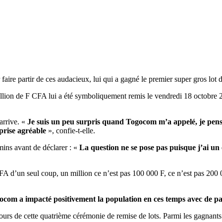
ire partir de ces audacieux, lui qui a gagné le premier super gros lot 
illion de F CFA lui a été symboliquement remis le vendredi 18 octobre 
arrive. «
Je suis un peu surpris quand Togocom m’a appelé, je pensa
rprise agréable
», confie-t-elle.
emins avant de déclarer : «
La question ne se pose pas puisque j’ai un
FA d’un seul coup, un million ce n’est pas 100 000 F, ce n’est pas 200 0
Togocom a impacté positivement la population en ces temps avec de p
ours de cette quatrième cérémonie de remise de lots. Parmi les gagnants