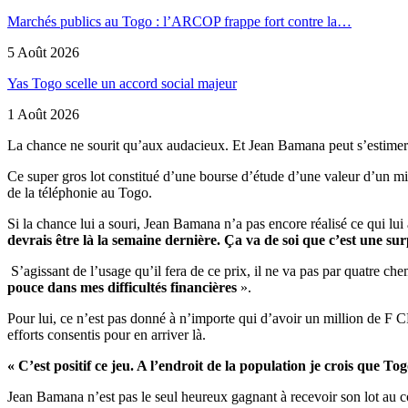
Marchés publics au Togo : l’ARCOP frappe fort contre la…
5 Août 2026
Yas Togo scelle un accord social majeur
1 Août 2026
La chance ne sourit qu’aux audacieux. Et Jean Bamana peut s’estimer fa
Ce super gros lot constitué d’une bourse d’étude d’une valeur d’un m
de la téléphonie au Togo.
Si la chance lui a souri, Jean Bamana n’a pas encore réalisé ce qui lui 
devrais être là la semaine dernière. Ça va de soi que c’est une su
S’agissant de l’usage qu’il fera de ce prix, il ne va pas par quatre ch
pouce dans mes difficultés financières
».
Pour lui, ce n’est pas donné à n’importe qui d’avoir un million de F C
efforts consentis pour en arriver là.
« C’est positif ce jeu. A l’endroit de la population je crois que 
Jean Bamana n’est pas le seul heureux gagnant à recevoir son lot au c