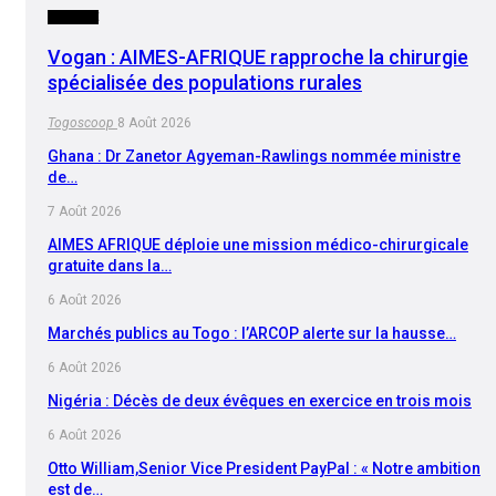
SOCIETE
Vogan : AIMES-AFRIQUE rapproche la chirurgie
spécialisée des populations rurales
Togoscoop
8 Août 2026
Ghana : Dr Zanetor Agyeman-Rawlings nommée ministre
de…
7 Août 2026
AIMES AFRIQUE déploie une mission médico-chirurgicale
gratuite dans la…
6 Août 2026
Marchés publics au Togo : l’ARCOP alerte sur la hausse…
6 Août 2026
Nigéria : Décès de deux évêques en exercice en trois mois
6 Août 2026
Otto William,Senior Vice President PayPal : « Notre ambition
est de…