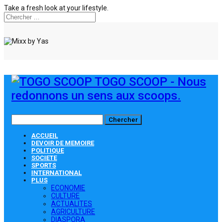
Take a fresh look at your lifestyle.
TOGO SCOOP - Nous
redonnons un sens aux scoops.
ACCUEIL
DEVOIR DE MEMOIRE
POLITIQUE
SOCIETE
SPORTS
INTERNATIONAL
PLUS
ECONOMIE
CULTURE
ACTUALITES
AGRICULTURE
DIASPORA