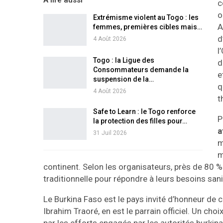
A lire aussi
c
o
Extrémisme violent au Togo : les
A
femmes, premières cibles mais…
d
4 Août 2026
l
Togo : la Ligue des
d
Consommateurs demande la
e
suspension de la…
q
4 Août 2026
t
Safe to Learn : le Togo renforce
P
la protection des filles pour…
a
31 Juil 2026
m
m
continent. Selon les organisateurs, près de 80 
traditionnelle pour répondre à leurs besoins sani
Le Burkina Faso est le pays invité d’honneur de c
Ibrahim Traoré, en est le parrain officiel. Un cho