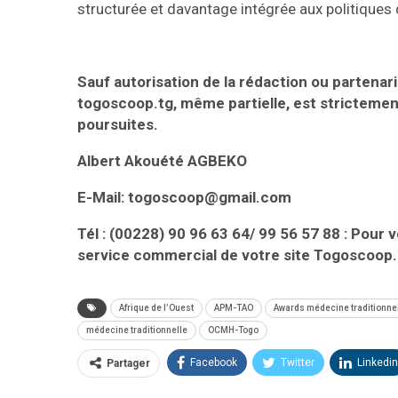
structurée et davantage intégrée aux politiques 
Sauf autorisation de la rédaction ou partenaria
togoscoop.tg, même partielle, est strictemen
poursuites.
Albert Akouété AGBEKO
E-Mail: togoscoop@gmail.com
Tél : (00228) 90 96 63 64/ 99 56 57 88 : Pour 
service commercial de votre site Togoscoop.
Afrique de l’Ouest
APM-TAO
Awards médecine traditionne
médecine traditionnelle
OCMH-Togo
Facebook
Twitter
Linkedin
Partager