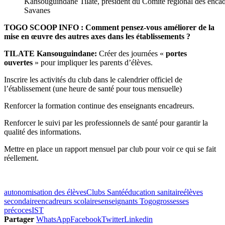
Kansouguindane Tilaté, président du Comité régional des encad
Savanes
TOGO SCOOP INFO : Comment pensez-vous améliorer de la
mise en œuvre des autres axes dans les établissements ?
TILATE Kansouguindane:
Créer des journées «
portes
ouvertes
» pour impliquer les parents d’élèves.
Inscrire les activités du club dans le calendrier officiel de
l’établissement (une heure de santé pour tous mensuelle)
Renforcer la formation continue des enseignants encadreurs.
Renforcer le suivi par les professionnels de santé pour garantir la
qualité des informations.
Mettre en place un rapport mensuel par club pour voir ce qui se fait
réellement.
autonomisation des élèves
Clubs Santé
éducation sanitaire
élèves
secondaire
encadreurs scolaires
enseignants Togo
grossesses
précoces
IST
Partager
WhatsApp
Facebook
Twitter
Linkedin