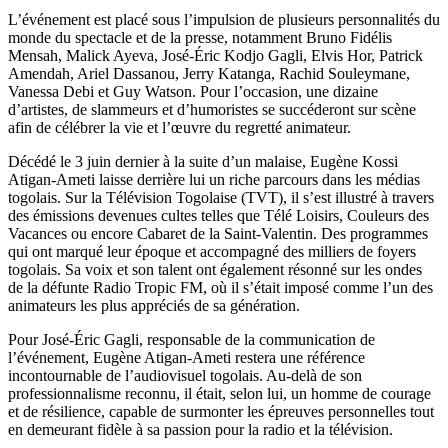
L’événement est placé sous l’impulsion de plusieurs personnalités du
monde du spectacle et de la presse, notamment Bruno Fidélis
Mensah, Malick Ayeva, José-Éric Kodjo Gagli, Elvis Hor, Patrick
Amendah, Ariel Dassanou, Jerry Katanga, Rachid Souleymane,
Vanessa Debi et Guy Watson. Pour l’occasion, une dizaine
d’artistes, de slammeurs et d’humoristes se succéderont sur scène
afin de célébrer la vie et l’œuvre du regretté animateur.
Décédé le 3 juin dernier à la suite d’un malaise, Eugène Kossi
Atigan-Ameti laisse derrière lui un riche parcours dans les médias
togolais. Sur la Télévision Togolaise (TVT), il s’est illustré à travers
des émissions devenues cultes telles que Télé Loisirs, Couleurs des
Vacances ou encore Cabaret de la Saint-Valentin. Des programmes
qui ont marqué leur époque et accompagné des milliers de foyers
togolais. Sa voix et son talent ont également résonné sur les ondes
de la défunte Radio Tropic FM, où il s’était imposé comme l’un des
animateurs les plus appréciés de sa génération.
Pour José-Éric Gagli, responsable de la communication de
l’événement, Eugène Atigan-Ameti restera une référence
incontournable de l’audiovisuel togolais. Au-delà de son
professionnalisme reconnu, il était, selon lui, un homme de courage
et de résilience, capable de surmonter les épreuves personnelles tout
en demeurant fidèle à sa passion pour la radio et la télévision.