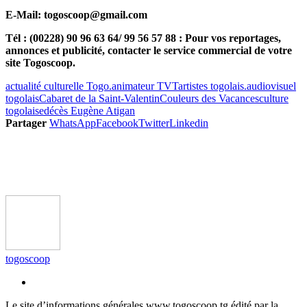
E-Mail: togoscoop@gmail.com
Tél : (00228) 90 96 63 64/ 99 56 57 88 : Pour vos reportages,
annonces et publicité, contacter le service commercial de votre
site Togoscoop.
actualité culturelle Togo.
animateur TVT
artistes togolais.
audiovisuel
togolais
Cabaret de la Saint-Valentin
Couleurs des Vacances
culture
togolaise
décès Eugène Atigan
Partager
WhatsApp
Facebook
Twitter
Linkedin
togoscoop
Le site d’informations générales www.togoscoop.tg édité par la