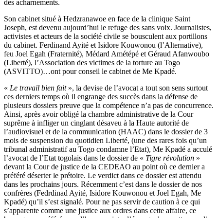
des acharnements.
Son cabinet situé à Hedzranawoe en face de la clinique Saint
Joseph, est devenu aujourd’hui le refuge des sans voix. Journalistes,
activistes et acteurs de la société civile se bousculent aux portillons
du cabinet. Ferdinand Ayité et Isidore Kouwonou (l’Alternative),
feu Joel Egah (Fraternité), Médard Amétépé et Géraud Afanwoubo
(Liberté), l’Association des victimes de la torture au Togo
(ASVITTO)…ont pour conseil le cabinet de Me Kpadé.
«
Le travail bien fait
», la devise de l’avocat a tout son sens surtout
ces derniers temps où il engrange des succès dans la défense de
plusieurs dossiers preuve que la compétence n’a pas de concurrence.
Ainsi, après avoir obligé la chambre administrative de la Cour
suprême à infliger un cinglant désaveu à la Haute autorité de
l’audiovisuel et de la communication (HAAC) dans le dossier de 3
mois de suspension du quotidien Liberté, (une des rares fois qu’un
tribunal administratif au Togo condamne l’Etat), Me Kpadé a acculé
l’avocat de l’Etat togolais dans le dossier de «
Tigre révolution
»
devant la Cour de justice de la CEDEAO au point où ce dernier a
préféré déserter le prétoire. Le verdict dans ce dossier est attendu
dans les prochains jours. Récemment c’est dans le dossier de nos
confrères (Fedrdinad Ayité, Isidore Kouwonou et Joel Egah, Me
Kpadé) qu’il s’est signalé. Pour ne pas servir de caution à ce qui
s’apparente comme une justice aux ordres dans cette affaire, ce