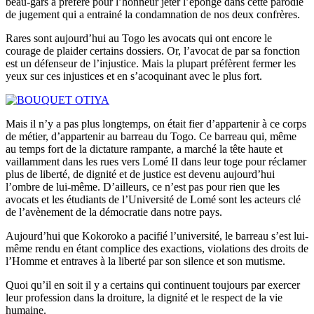
beau-gars a préféré pour l’honneur jeter l’éponge dans cette parodie
de jugement qui a entrainé la condamnation de nos deux confrères.
Rares sont aujourd’hui au Togo les avocats qui ont encore le
courage de plaider certains dossiers. Or, l’avocat de par sa fonction
est un défenseur de l’injustice. Mais la plupart préfèrent fermer les
yeux sur ces injustices et en s’acoquinant avec le plus fort.
Mais il n’y a pas plus longtemps, on était fier d’appartenir à ce corps
de métier, d’appartenir au barreau du Togo. Ce barreau qui, même
au temps fort de la dictature rampante, a marché la tête haute et
vaillamment dans les rues vers Lomé II dans leur toge pour réclamer
plus de liberté, de dignité et de justice est devenu aujourd’hui
l’ombre de lui-même. D’ailleurs, ce n’est pas pour rien que les
avocats et les étudiants de l’Université de Lomé sont les acteurs clé
de l’avènement de la démocratie dans notre pays.
Aujourd’hui que Kokoroko a pacifié l’université, le barreau s’est lui-
même rendu en étant complice des exactions, violations des droits de
l’Homme et entraves à la liberté par son silence et son mutisme.
Quoi qu’il en soit il y a certains qui continuent toujours par exercer
leur profession dans la droiture, la dignité et le respect de la vie
humaine.