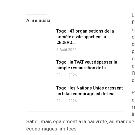
L
A lire aussi
f
r
Togo : 43 organisations de la
d
société civile appellent la
CEDEAO…
d
5 Août 2026
p
d
Togo : la TVAT veut dépasser la
p
simple restauration de la…
l
30 Juil 2026
d
Togo : les Nations Unies dressent
P
un bilan encourageant de leur…
d
30 Juil 2026
r
à
Sahel, mais également à la pauvreté, au manque 
économiques limitées.