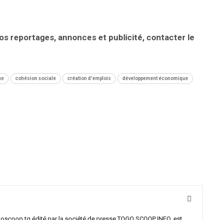
vos reportages, annonces et publicité, contacter le
ue
cohésion sociale
création d'emplois
développement économique
goscoop.tg édité par la société de presse TOGO SCOOP INFO, est