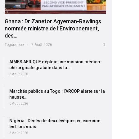
Ghana : Dr Zanetor Agyeman-Rawlings
nommée ministre de l’Environnement,
des…
Togoscoop
7 Août 2026
AIMES AFRIQUE déploie une mission médico-
chirurgicale gratuite dans la…
6 Août 2026
Marchés publics au Togo : l’ARCOP alerte sur la
hausse…
6 Août 2026
Nigéria : Décès de deux évêques en exercice
en trois mois
6 Août 2026