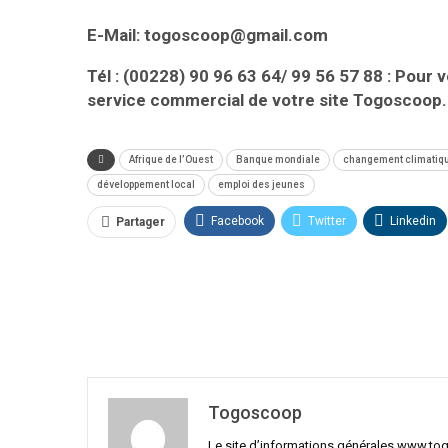
E-Mail: togoscoop@gmail.com
Tél : (00228) 90 96 63 64/ 99 56 57 88 : Pour 
service commercial de votre site Togoscoop.
Afrique de l’Ouest
Banque mondiale
changement climatiq
développement local
emploi des jeunes
Facebook
Twitter
Linkedin
Partager
Togoscoop
Le site d’informations générales www.to