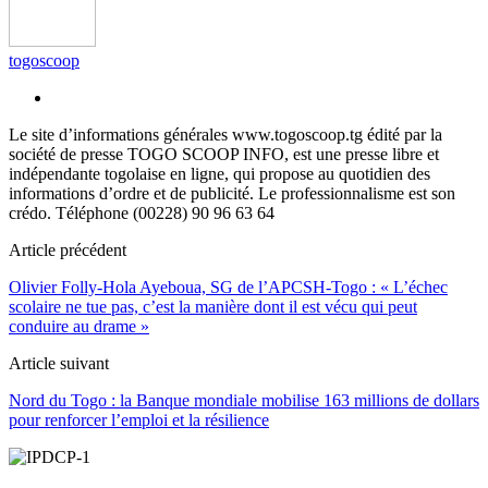
togoscoop
Le site d’informations générales www.togoscoop.tg édité par la
société de presse TOGO SCOOP INFO, est une presse libre et
indépendante togolaise en ligne, qui propose au quotidien des
informations d’ordre et de publicité. Le professionnalisme est son
crédo. Téléphone (00228) 90 96 63 64
Article précédent
Olivier Folly-Hola Ayeboua, SG de l’APCSH-Togo : « L’échec
scolaire ne tue pas, c’est la manière dont il est vécu qui peut
conduire au drame »
Article suivant
Nord du Togo : la Banque mondiale mobilise 163 millions de dollars
pour renforcer l’emploi et la résilience