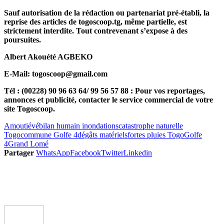
Sauf autorisation de la rédaction ou partenariat pré-établi, la
reprise des articles de togoscoop.tg, même partielle, est
strictement interdite. Tout contrevenant s’expose à des
poursuites.
Albert Akouété AGBEKO
E-Mail: togoscoop@gmail.com
Tél : (00228) 90 96 63 64/ 99 56 57 88 : Pour vos reportages,
annonces et publicité, contacter le service commercial de votre
site Togoscoop.
Amoutiévé
bilan humain inondations
catastrophe naturelle
Togo
commune Golfe 4
dégâts matériels
fortes pluies Togo
Golfe
4
Grand Lomé
Partager
WhatsApp
Facebook
Twitter
Linkedin