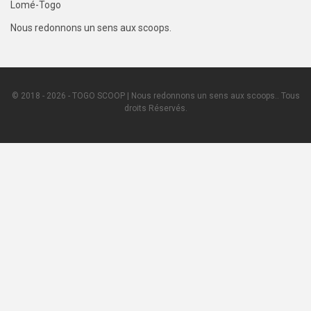
Lomé-Togo
Nous redonnons un sens aux scoops.
© 2018 - 2026 - TOGO SCOOP | Nous redonnons un sens aux scoops.. Tous
droits Réservés.