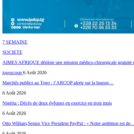
7 SEMAINE
SOCIETE
AIMES AFRIQUE déploie une mission médico-chirurgicale gratuite 
togoscoop
6 Août 2026
Marchés publics au Togo : l’ARCOP alerte sur la hausse…
6 Août 2026
Nigéria : Décès de deux évêques en exercice en trois mois
6 Août 2026
Otto William,Senior Vice President PayPal : « Notre ambition est de
6 Août 2026