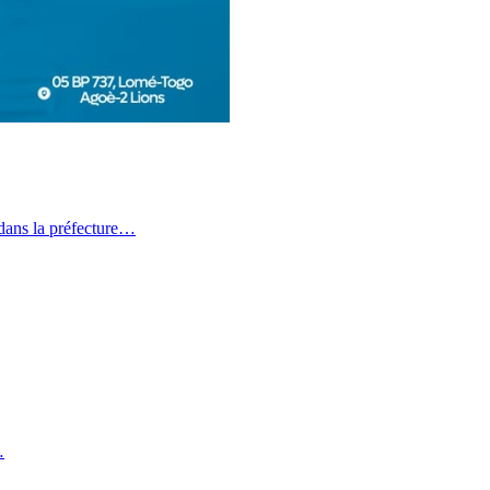
dans la préfecture…
…