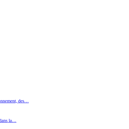
ronnement, des…
 dans la…