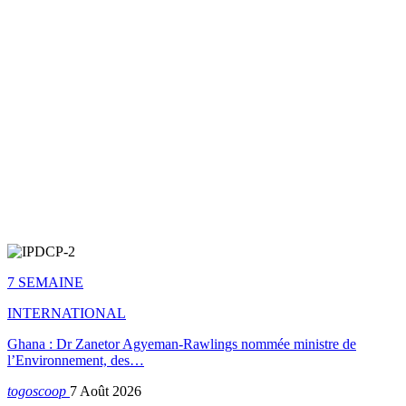
7 SEMAINE
INTERNATIONAL
Ghana : Dr Zanetor Agyeman-Rawlings nommée ministre de
l’Environnement, des…
togoscoop
7 Août 2026