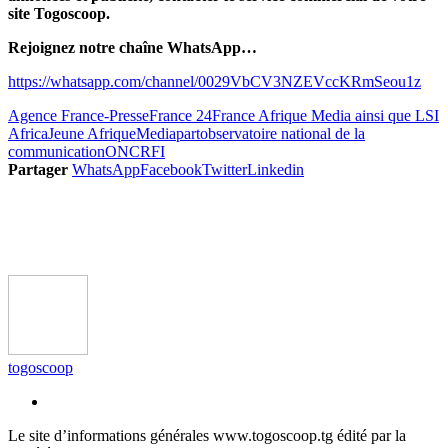
site Togoscoop.
Rejoignez notre chaîne WhatsApp…
https://whatsapp.com/channel/0029VbCV3NZEVccKRmSeou1z
Agence France-Presse
France 24
France Afrique Media ainsi que LSI
Africa
Jeune Afrique
Mediapart
observatoire national de la
communication
ONC
RFI
Partager
WhatsApp
Facebook
Twitter
Linkedin
togoscoop
Le site d’informations générales www.togoscoop.tg édité par la