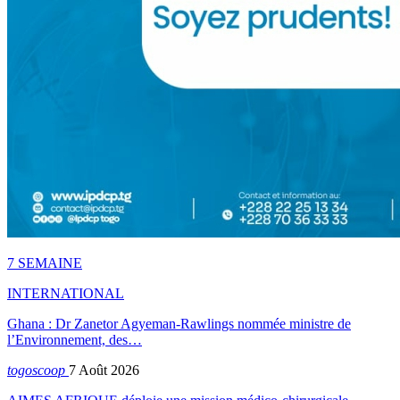
7 SEMAINE
INTERNATIONAL
Ghana : Dr Zanetor Agyeman-Rawlings nommée ministre de
l’Environnement, des…
togoscoop
7 Août 2026