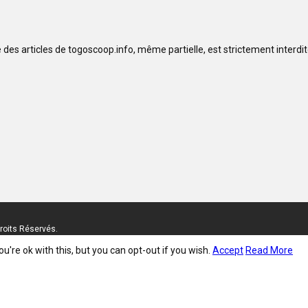
se des articles de togoscoop.info, même partielle, est strictement interd
roits Réservés.
're ok with this, but you can opt-out if you wish.
Accept
Read More