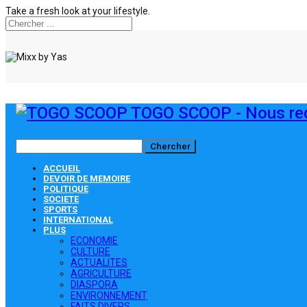
Take a fresh look at your lifestyle.
TOGO SCOOP - Nous red
ACCUEIL
DEVOIR DE MEMOIRE
POLITIQUE
SOCIETE
SPORTS
INTERNATIONAL
PLUS
ECONOMIE
CULTURE
ACTUALITES
AGRICULTURE
DIASPORA
ENVIRONNEMENT
FAITS DIVERS