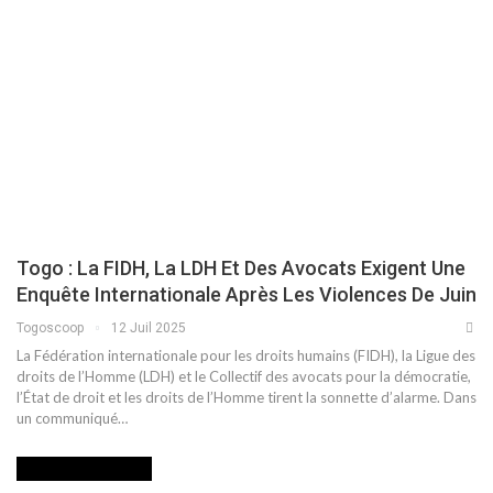
Togo : La FIDH, La LDH Et Des Avocats Exigent Une
Enquête Internationale Après Les Violences De Juin
Togoscoop
12 Juil 2025
La Fédération internationale pour les droits humains (FIDH), la Ligue des
droits de l’Homme (LDH) et le Collectif des avocats pour la démocratie,
l’État de droit et les droits de l’Homme tirent la sonnette d’alarme. Dans
un communiqué…
DEVOIR DE MEMOIRE