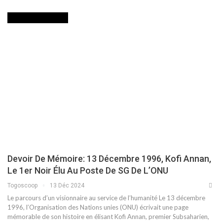
DEVOIR DE MEMOIRE
Devoir De Mémoire: 13 Décembre 1996, Kofi Annan,
Le 1er Noir Élu Au Poste De SG De L’ONU
Togoscoop
13 Déc 2024
Le parcours d’un visionnaire au service de l’humanité Le 13 décembre
1996, l’Organisation des Nations unies (ONU) écrivait une page
mémorable de son histoire en élisant Kofi Annan, premier Subsaharien,