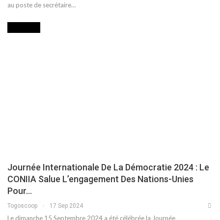
au poste de secrétaire…
INITIATIVE
Journée Internationale De La Démocratie 2024 : Le
CONIIA Salue L’engagement Des Nations-Unies
Pour…
Togoscoop
17 Sep 2024
Le dimanche 15 Septembre 2024 a été célébrée la Journée