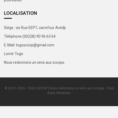
poursuites.
LOCALISATION
Siège : sis Rue EEPT, carrefour Avédji
Téléphone (00228) 90 96 63 64
E-Mail: togoscoop@gmail.com
Lomé-Togo
Nous redonnons un sens aux scoops.
© 2018 - 2026 - TOGO SCOOP | Nous redonnons un sens aux scoops.. Tous
droits Réservés.