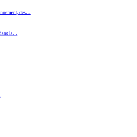
ronnement, des…
 dans la…
…