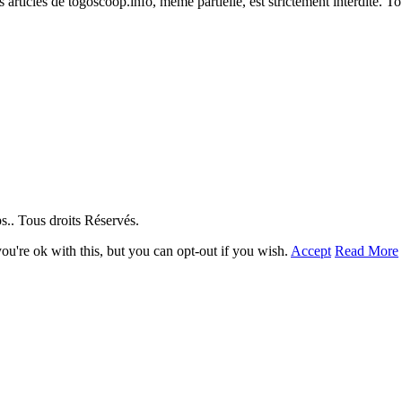
es articles de togoscoop.info, même partielle, est strictement interdite. 
. Tous droits Réservés.
u're ok with this, but you can opt-out if you wish.
Accept
Read More