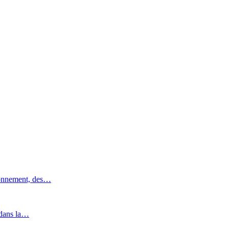
ronnement, des…
 dans la…