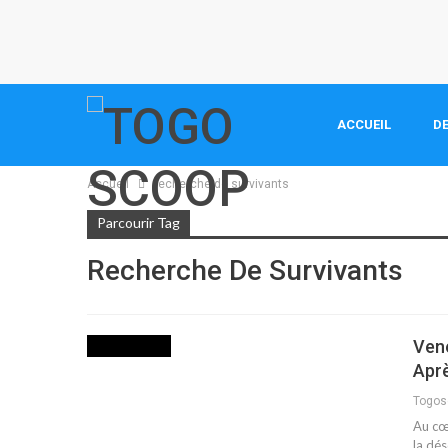
ACCUEIL
DE
Accueil
recherche de survivants
Parcourir Tag
Recherche De Survivants
Ven
NON CLASSÉ
Aprè
Togo
Au cœ
la dés