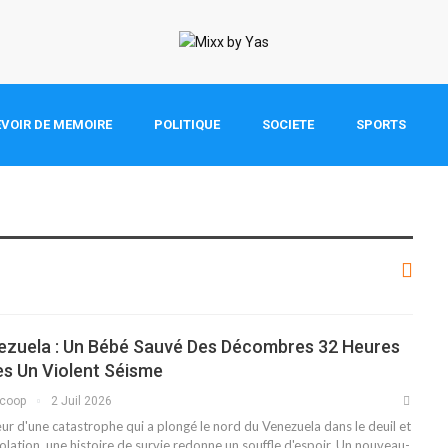
VOIR DE MEMOIRE
POLITIQUE
SOCIETE
SPORTS
ezuela : Un Bébé Sauvé Des Décombres 32 Heures
s Un Violent Séisme
scoop
2 Juil 2026
ur d'une catastrophe qui a plongé le nord du Venezuela dans le deuil et
olation, une histoire de survie redonne un souffle d'espoir. Un nouveau-