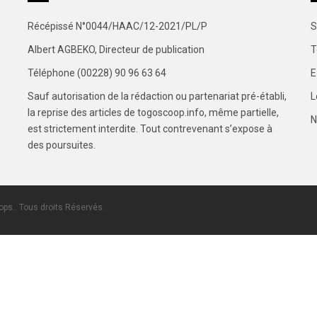
Récépissé N°0044/HAAC/12-2021/PL/P
S
Albert AGBEKO, Directeur de publication
T
Téléphone (00228) 90 96 63 64
E
Sauf autorisation de la rédaction ou partenariat pré-établi,
L
la reprise des articles de togoscoop.info, même partielle,
N
est strictement interdite. Tout contrevenant s’expose à
des poursuites.
ps.. Tous droits Réservés.