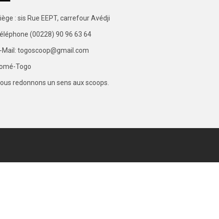
iège : sis Rue EEPT, carrefour Avédji
éléphone (00228) 90 96 63 64
-Mail: togoscoop@gmail.com
omé-Togo
ous redonnons un sens aux scoops.