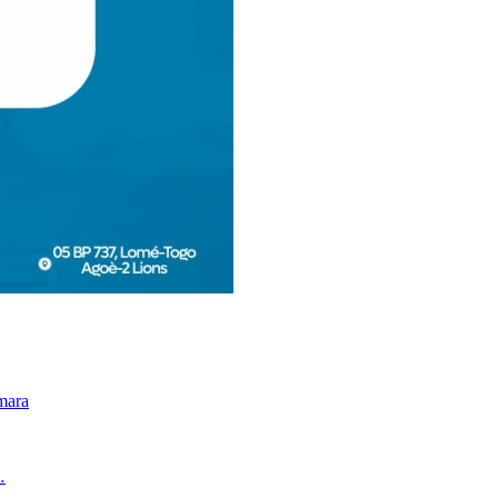
mara
…