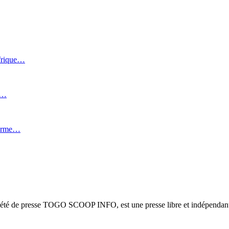
Afrique…
i…
forme…
ciété de presse TOGO SCOOP INFO, est une presse libre et indépendante