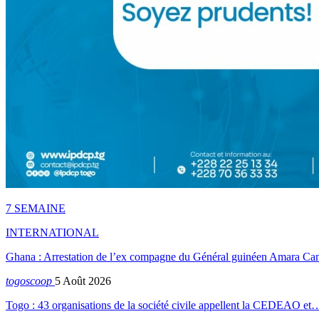
7 SEMAINE
INTERNATIONAL
Ghana : Arrestation de l’ex compagne du Général guinéen Amara Ca
togoscoop
5 Août 2026
Togo : 43 organisations de la société civile appellent la CEDEAO et