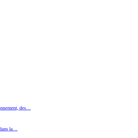
ronnement, des…
 dans la…