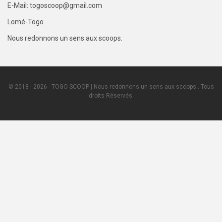
E-Mail: togoscoop@gmail.com
Lomé-Togo
Nous redonnons un sens aux scoops.
© 2018 - 2026 - TOGO SCOOP | Nous redonnons un sens aux scoops.. Tous
droits Réservés.