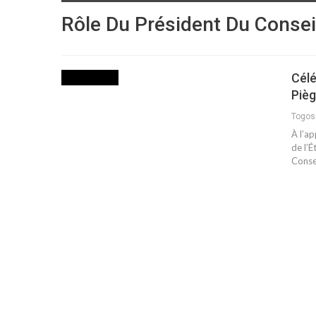
Rôle Du Président Du Consei
Célé
ACTUALITES
Piè
Togo
À l’a
de l’É
Consei