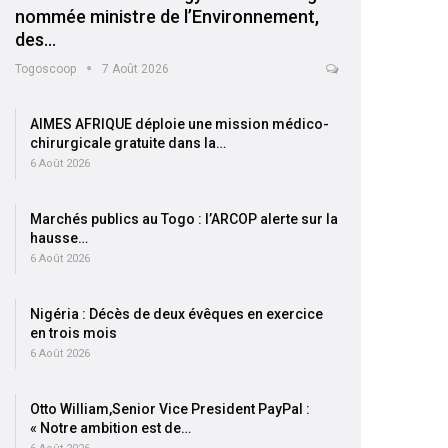
nommée ministre de l’Environnement,
des…
Togoscoop
7 Août 2026
AIMES AFRIQUE déploie une mission médico-
chirurgicale gratuite dans la…
6 Août 2026
Marchés publics au Togo : l’ARCOP alerte sur la
hausse…
6 Août 2026
Nigéria : Décès de deux évêques en exercice
en trois mois
6 Août 2026
Otto William,Senior Vice President PayPal :
« Notre ambition est de…