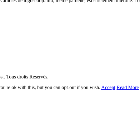
es articles de togoscoop.info, même partielle, est strictement interdite. 
. Tous droits Réservés.
u're ok with this, but you can opt-out if you wish.
Accept
Read More