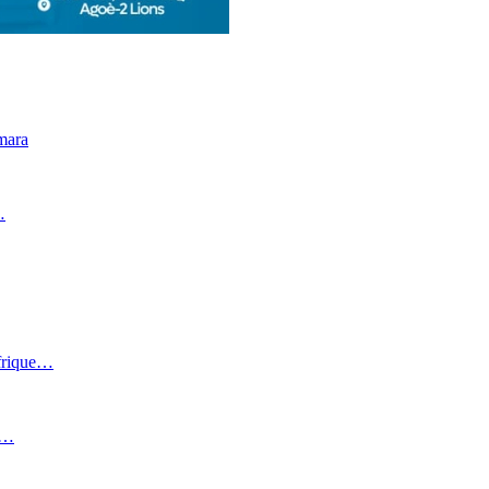
mara
…
Afrique…
i…