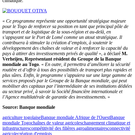
climatique.
«
Ce programme représente une opportunité stratégique majeure
pour le Togo de renforcer sa position en tant que principal pôle de
transport et de logistique de la sous-région et au-delà, en
s’appuyant sur le Port de Lomé comme un atout stratégique. Il
contribuera à stimuler la création d’emplois, à soutenir le
développement des chaînes de valeur et à renforcer la capacité du
pays à attirer des investissements privés de qualité
», a déclaré
M.
Verheijen, Représentant résident du Groupe de la Banque
mondiale au Togo
. «
En outre, il permettra d’améliorer la sécurité
routière et d’offrir à tous des possibilités de transport plus rapides et
plus sûres. Enfin, le programme s’appuiera sur une large gamme de
services proposés par le Groupe de la Banque mondiale, qui peut
mobiliser des capitaux par l’intermédiaire de ses institutions dédiées
au secteur privé, à savoir la Société financière internationale et
l’Agence multilatérale de garantie des investissements.
»
Source: Banque mondiale
agriculture togolaise
Banque mondiale Afrique de l'Ouest
Banque
mondiale Togo
chaînes de valeur agricoles
changement climatique et
infrastructures
compétitivité des filières agroalimentaires
connectivité
agricole
création d'emplois