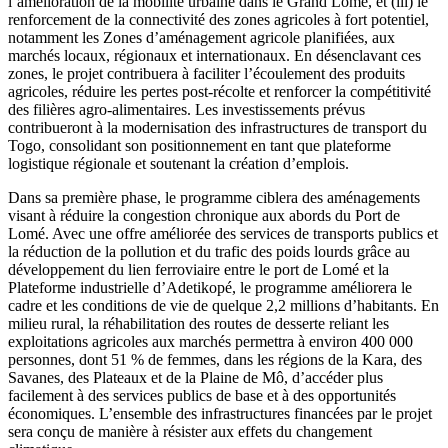
l’amélioration de la mobilité urbaine dans le Grand Lomé, et (iii) le
renforcement de la connectivité des zones agricoles à fort potentiel,
notamment les Zones d’aménagement agricole planifiées, aux
marchés locaux, régionaux et internationaux. En désenclavant ces
zones, le projet contribuera à faciliter l’écoulement des produits
agricoles, réduire les pertes post-récolte et renforcer la compétitivité
des filières agro-alimentaires. Les investissements prévus
contribueront à la modernisation des infrastructures de transport du
Togo, consolidant son positionnement en tant que plateforme
logistique régionale et soutenant la création d’emplois.
Dans sa première phase, le programme ciblera des aménagements
visant à réduire la congestion chronique aux abords du Port de
Lomé. Avec une offre améliorée des services de transports publics et
la réduction de la pollution et du trafic des poids lourds grâce au
développement du lien ferroviaire entre le port de Lomé et la
Plateforme industrielle d’Adetikopé, le programme améliorera le
cadre et les conditions de vie de quelque 2,2 millions d’habitants. En
milieu rural, la réhabilitation des routes de desserte reliant les
exploitations agricoles aux marchés permettra à environ 400 000
personnes, dont 51 % de femmes, dans les régions de la Kara, des
Savanes, des Plateaux et de la Plaine de Mô, d’accéder plus
facilement à des services publics de base et à des opportunités
économiques. L’ensemble des infrastructures financées par le projet
sera conçu de manière à résister aux effets du changement