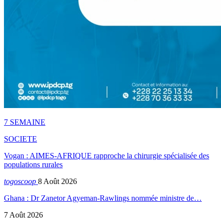
7 SEMAINE
SOCIETE
Vogan : AIMES-AFRIQUE rapproche la chirurgie spécialisée des
populations rurales
togoscoop
8 Août 2026
Ghana : Dr Zanetor Agyeman-Rawlings nommée ministre de…
7 Août 2026