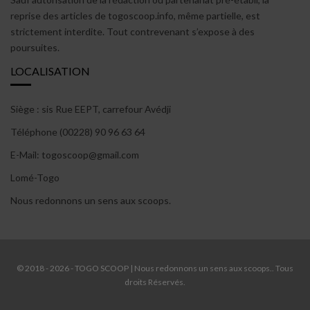
reprise des articles de togoscoop.info, même partielle, est
strictement interdite. Tout contrevenant s’expose à des
poursuites.
LOCALISATION
Siège : sis Rue EEPT, carrefour Avédji
Téléphone (00228) 90 96 63 64
E-Mail: togoscoop@gmail.com
Lomé-Togo
Nous redonnons un sens aux scoops.
© 2018 - 2026 - TOGO SCOOP | Nous redonnons un sens aux scoops.. Tous
droits Réservés.