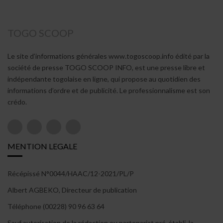
TOGO SCOOP
Le site d’informations générales www.togoscoop.info édité par la
société de presse TOGO SCOOP INFO, est une presse libre et
indépendante togolaise en ligne, qui propose au quotidien des
informations d’ordre et de publicité. Le professionnalisme est son
crédo.
MENTION LEGALE
Récépissé N°0044/HAAC/12-2021/PL/P
Albert AGBEKO, Directeur de publication
Téléphone (00228) 90 96 63 64
Sauf autorisation de la rédaction ou partenariat pré-établi, la