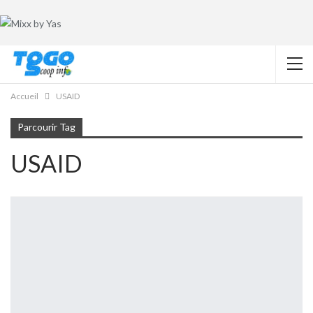
Accueil
USAID
Parcourir Tag
USAID