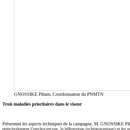
GNOSSIKE Piham, Coordonnateur du PNMTN
Trois maladies prioritaires dans le viseur
Présentant les aspects techniques de la campagne, M. GNOSSIKE Pih
principalement l’onchocercose, la bilharziose (schistosomiase) et les 