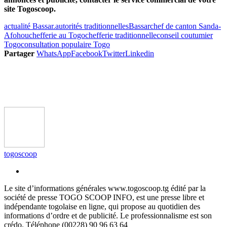
site Togoscoop.
actualité Bassar.
autorités traditionnelles
Bassar
chef de canton Sanda-
Afohou
chefferie au Togo
chefferie traditionnelle
conseil coutumier
Togo
consultation populaire Togo
Partager
WhatsApp
Facebook
Twitter
Linkedin
togoscoop
Le site d’informations générales www.togoscoop.tg édité par la
société de presse TOGO SCOOP INFO, est une presse libre et
indépendante togolaise en ligne, qui propose au quotidien des
informations d’ordre et de publicité. Le professionnalisme est son
crédo. Téléphone (00228) 90 96 63 64